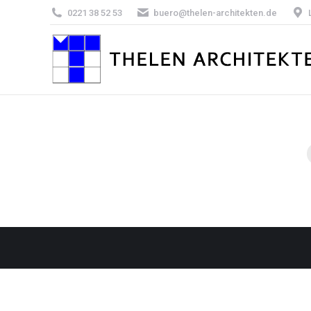
0221 38 52 53
buero@thelen-architekten.de