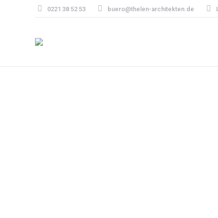
0221 38 52 53
buero@thelen-architekten.de