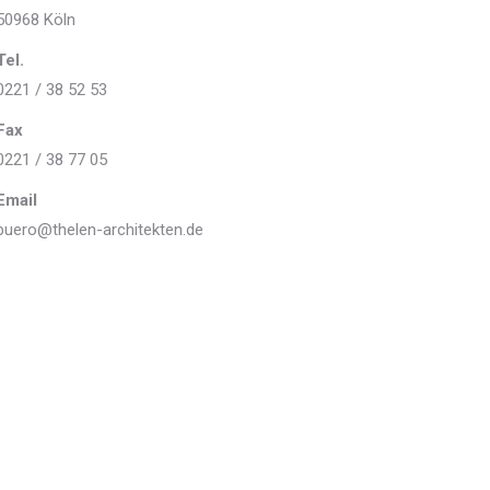
50968 Köln
Tel.
0221 / 38 52 53
Fax
0221 / 38 77 05
Email
buero@thelen-architekten.de