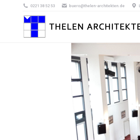
0221 38 52 53
buero@thelen-architekten.de